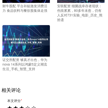
财牛股配 平台补贴激发消费活
安联配资 细菌战幸存者现状：
力 食品饮料与餐饮股集体走强
伤痕累累，80多年未愈，仍有
人反对731实验_电影_历史_熊
拾遗
证交所配资 够真才出色，华为
nova 14系列以鸿蒙5定义潮流
生活_手机_智慧_支持
相关评论
本文评分
*