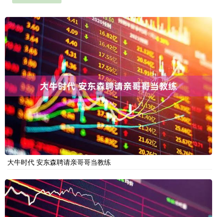
大牛时代 安东森聘请亲哥哥当教练