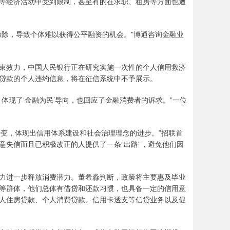
等经济活动中受到限制，甚至有的在求职、租房等方面也遭
除，导致个体难以获得公平融资的机会。”博通咨询金融业
效力，中国人民银行正在研究实施一次性的个人信用救济
贷款的个人违约信息，将在征信系统中不予展示。
现了‘金融为民’导向，也回应了金融消费者的诉求。”一位
转变，体现出信用体系建设和社会治理理念的进步。”招联首
意失信而且已积极改正的人提供了一条“出路”，避免他们因
进一步释放消费潜力。董希淼判断，政策将主要惠及毕业
等群体，他们总体有借贷和还款习惯，也具备一定的信用意
人住房贷款、个人消费贷款、信用卡透支等信贷业务以及促