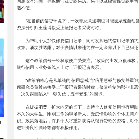
问题没有消除，导致他们在贷款买房、买车以及经营性贷款申请
遇不便。
“在当前的信贷环境下，一次非恶意逾期也可能被系统自动筛
资深分析师王蓬博接受上证报记者采访时称。
为帮助个人加快修复信用记录，同时发挥违约信用记录的约束
政策。潘功胜透露，对于疫情以来违约在一定金额以下且已归还
这个政策信号一经释放便广受关注。“政策的出发点很积极，体
银行信用卡业务条线人士对上证报记者表示。
“政策的核心是从单纯的‘信用惩戒’向‘信用惩戒与修复并重’
席研究员董希淼接受上证报记者采访时称，修复机制为那些非恶
一次失误而陷入“一朝失信，五年受限”的困境。
在提振消费、扩大内需的当下，支持个人修复信用也有望助力
不久的大学生、刚刚工作的职场新人、受疫情影响的个体工商户
识。政策落地后，许多个人将重新获得从银行贷款的资格，对个
价
进经济良性循环等都有积极作用。