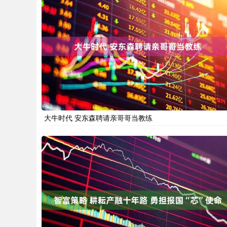
大牛时代 安东森聘请亲哥哥当教练