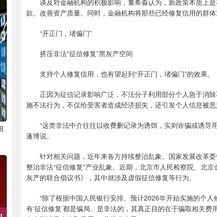
谈及对金融机构的积极影响，董希淼认为，新政策本质上是在
款、改善资产质量。同时，金融机构将那些已经修复信用的群体
“开正门，堵偏门”
挤压非法“征信修复”黑灰产空间
支持个人修复信用，也有望起到“开正门，堵偏门”的效果。
正因为征信记录影响广泛，不法分子利用部分个人急于消除不良
施不法行为，不仅给受害者造成经济损失，还引发个人信息被恶
“这类非法中介往往以收费删记录为诱饵，实则诈骗或诱导用
积
蓬博说。
针对相关问题，近年来各方持续整治乱象。国家发展改革委曾
整治非法“征信修复”产业乱象。近期，北京市人民检察院、北
灰产的联合倡议书》，其中就涉及虚假征信修复等行为。
“除了根据中国人民银行安排、预计2026年开始实施的个人修
有‘征信修复’都是骗局、是非法的，其真正目的在于骗取相关