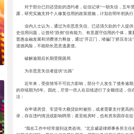
对于部分已归还贷款的违约者，征信记录“一朝失信，五年受
露，研究实施支持个人修复信用的政策措施，计划在明年初执行
业内人士认为，通过为非恶意失信、已还清欠款的个人提供一
史信用问题，让曾经“跌倒”但有能力、有意愿守信用的个体，
普惠金融发展和消费潜力释放，通过“开正门，堵偏门”挤压非法
道德风险，不能助长恶意逃废债。
破解逾期后长期受限困局
为非恶意失信者提供“出路”
近年来，受疫情等不可抗力影响，部分个人发生了债务逾期。
的存续期为5年。因此，尽管一些人在后续进行了全额偿还，但
活：
在申请房贷、车贷等大额贷款时被拒，或者需要支付更高的利
录，存在违约情况或影响聘用；甚至租房时，也有房东因存在征信
“我在工作中经常接到这类咨询。”北京威诺律师事务所主任