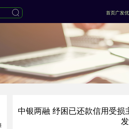
首页
广发优
中银两融 纾困已还款信用受损
发
链