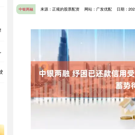
来源：正规的股票配资
网站：广发优配
日期：2025-
中银两融
！
，
驶