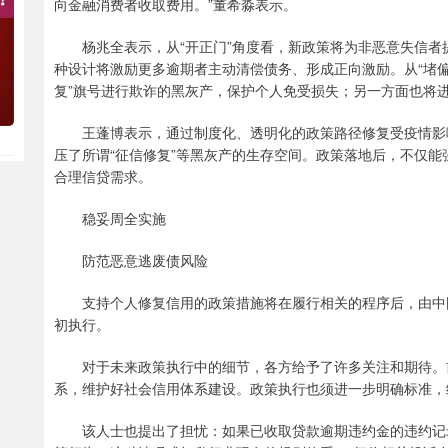
向金融消费者收取费用。”董希淼表示。
杨兆全表示，从“开正门”角度看，新政策将为非恶意失信者
种设计将激励更多逾期者主动清偿债务、形成正向激励。从“堵偏
复”旗号进行欺诈的黑灰产，保护个人免受损失；另一方面也将
王蓬博表示，通过制度化、透明化的政策路径修复受疫情影响
压了所谓“征信修复”等黑灰产的生存空间。政策落地后，不仅
合理信贷需求。
稳妥周全实施
防范恶意逃废债风险
支持个人修复信用的政策措施将在履行相关的程序后，由中国
初执行。
对于未来政策执行中的细节，各方给予了许多关注和期待。前
系，维护好社会信用体系建设。政策执行也须进一步明确标准，
该人士也提出了担忧：如果已收取贷款逾期违约金的违约记录