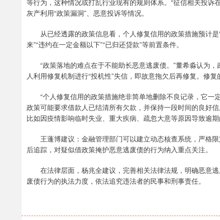
等行为，这种情况或打乱行业现有的规则体系。“征信相关投诉
灰产利用“政策漏洞”、恶意投诉等情况。
从已经透露的政策信息看，个人修复信用的政策措施预计是“一
来”“违约在一定金额以下”“已归还贷款”等前置条件。
“政策落地的难点在于不能助长恶意逃废债。”董希淼认为，
人利用修复机制进行“投机性”失信，即故意拖欠后再修复。修
“个人修复信用的政策措施绝非简单地删除不良记录，它一定
政策可能要求借款人已结清所有欠款，并保持一段时间的良好信
比如因疫情影响临时失业、重大疾病、疏忽大意等原因导致逾期
王蓬博建议：金融管理部门可以建立动态核查系统，严格限定
后追踪，对疑似借政策掩护恶意逃废债的行为纳入重点关注。
在法律层面，杨兆全建议，完善相关法律法规，明确恶意逃废
废债行为的执法力度，依法追究违法者的民事和刑事责任。