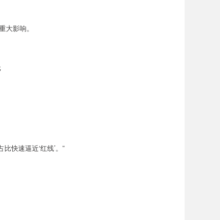
重大影响。
元
比快速逼近‘红线’。”