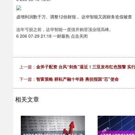
虚增利润数千万、调整12份财报， 达华智能又因财务造假被查
连年亏损之前，达华智能一度借并购登顶业绩高峰。
6 206 07-29 21:18 一财最热 点击关闭
上一篇：
金斧子配资 台风“剑鱼”逼近！三亚发布红色预警 实行
下一篇：
智富策略 耕耘产融十年路 勇担报国“芯”使命
相关文章