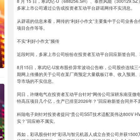
8 月 15 日，寒武纪-U（688256.SH）、泰胜风能（300129.
多家上市公司通过公告或投资者互动平台辟谣网传不实消息。
从辟谣的信息来看，网传的“利好小作文”主要集中于公司业务
项目合作等等。
不实“利好小作文”频传
近段时间，多家上市公司纷纷在投资者互动平台回应新签合同、
8月15日，寒武纪-U发布股价异常波动公告称，公司股价连续
期网上传播的关于公司在某厂商预定大量载板订单、收入预测、
导市场的不实信息。
同日，许继电气在投资者互动平台针对“网传公司深耕东南亚微
特高压项目几个亿，生产已排至2026年？”回应称新签合同并不
科陆电子则针对投资者提问“贵公司SST技术适配英伟达800V
实？”回应称不属实。
再如，彩讯股份针对“彩讯与智元机器人成立合资公司并获150