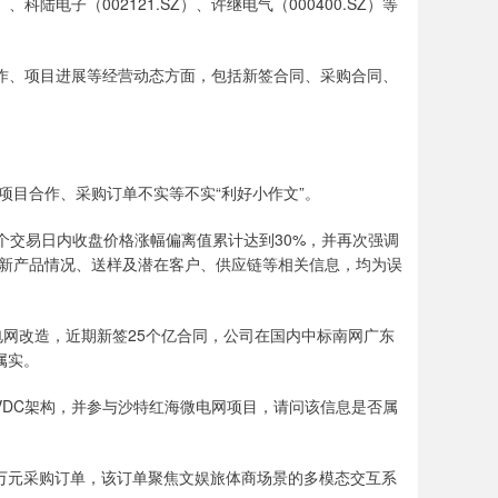
SZ）、科陆电子（002121.SZ）、许继电气（000400.SZ）等
合作、项目进展等经营动态方面，包括新签合同、采购合同、
项目合作、采购订单不实等不实“利好小作文”。
三个交易日内收盘价格涨幅偏离值累计达到30%，并再次强调
新产品情况、送样及潜在客户、供应链等相关信息，均为误
电网改造，近期新签25个亿合同，公司在国内中标南网广东
属实。
 HVDC架构，并参与沙特红海微电网项目，请问该信息是否属
0万元采购订单，该订单聚焦文娱旅体商场景的多模态交互系