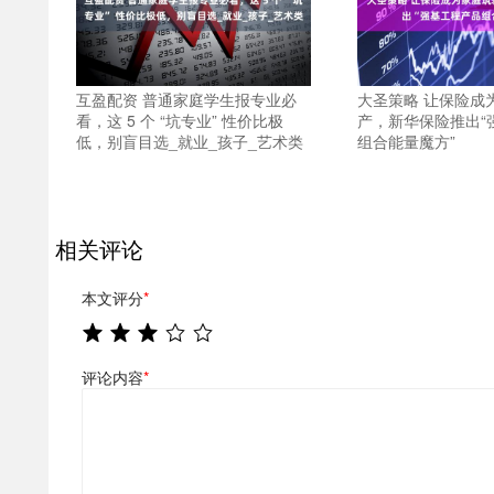
互盈配资 普通家庭学生报专业必
大圣策略 让保险成
看，这 5 个 “坑专业” 性价比极
产，新华保险推出“
低，别盲目选_就业_孩子_艺术类
组合能量魔方”
相关评论
本文评分
*
评论内容
*