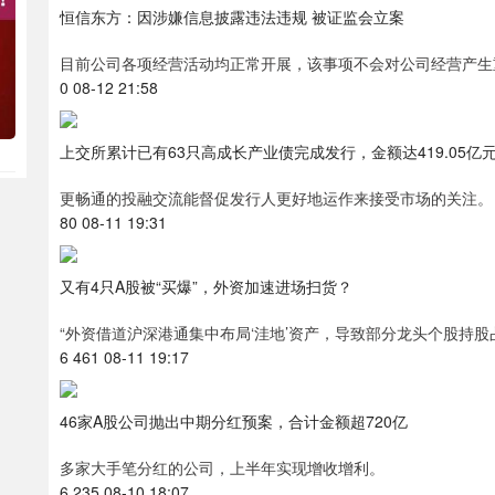
恒信东方：因涉嫌信息披露违法违规 被证监会立案
目前公司各项经营活动均正常开展，该事项不会对公司经营产生
0 08-12 21:58
上交所累计已有63只高成长产业债完成发行，金额达419.05亿
更畅通的投融交流能督促发行人更好地运作来接受市场的关注。
80 08-11 19:31
又有4只A股被“买爆”，外资加速进场扫货？
“外资借道沪深港通集中布局‘洼地’资产，导致部分龙头个股持股占
6 461 08-11 19:17
46家A股公司抛出中期分红预案，合计金额超720亿
多家大手笔分红的公司，上半年实现增收增利。
6 235 08-10 18:07