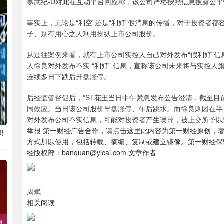
寒武纪-U对此在互动平台回应称，该公司严格按照信息披露公
事实上，无论是“利空”还是“利好”假消息的传播，对于投资者
子、别有用心之人利用操纵上市公司股价。
从过往案例来看，就有上市公司实控人自己对外发布“假利好”信
人徐良对外发布不实 “利好” 信息，宣称该公司未来将与实控人旗下
连续多日下跌后开盘涨停。
后经监管督促后，*ST花王当日中午紧急发布公告澄清，截至
同效应。当日该公司股价早盘涨停、午后跳水。而徐良则因在半
对外发布公司不实信息，可能对投资者产生误导，被上交所予以
举报 第一财经广告合作，请点击这里此内容为第一财经原创，
积
方式加以使用，包括转载、摘编、复制或建立镜像。第一财经保
经版权部：banquan@yicai.com 文章作者
周斌
相关阅读