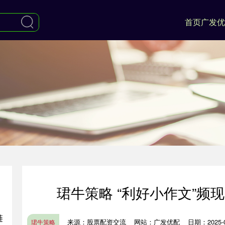
首页
广发优
珺牛策略 “利好小作文”频
链
来源：股票配资交流
网站：广发优配
日期：2025-08
珺牛策略