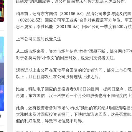
统研发”消息回应称，该公司目前暂未与智元机器人达成合作。
稍早前，还有东方国信（300166.SZ）澄清公司未参与提及
（002362.SZ）回应公司军工业务“合作对象覆盖军方单位、军工
息不属实；泰胜风能（300129.SZ）回应“公司一季度有500
上市公司回应时效受关注
从二级市场来看，资本市场的信息“炒作”话题不断，部分网传不
对于各类网传“小作文”的回应时效，也受到投资者关注。
观察近期上市公司在互动平台回复的投资者询问，部分上市公司对
以上，且往往都发生在公司股价连续上涨之后。
比如，科陆电子回应的是投资者8月3日的提问，提问日至今，该
再如，东方国信、汉王科技近一个月公司股价也有不同程度的上涨，累
此前，还有投资者曾对市场“小作文”频出的寒武纪-U回应策略
大涨时未及时回应投资者提问，下跌时却迅速回应，这是否意味
价
假的利好消息，导致市场信息不对称。